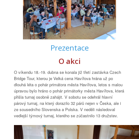
Prezentace
O akci
O víkendu 18.-19. dubna se konala již třetí zastávka Czech
Bridge Tour, kterou je Velká cena Havířova hrána už po
dlouhá léta o pohár primátora města Havířova, letos s malou
úpravou bylo hráno o pohár primátorky města Havířova, která
přišla turnaj osobně zahájit. V sobotu se odehrál hlavní
párový turnaj, na který dorazilo 32 párů nejen v Česka, ale i
ze sousedního Slovenska a Polska. V neděli následoval
vedlejší týmový turnaj, kterého se zúčastnilo 13 družstev.