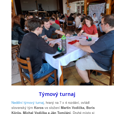
Týmový turnaj
Nedělní týmový turnaj
, hraný na 7 x 4 rozdání, ovládl
slovenský tým
Koros
ve složení
Martin Vodička, Boris
Körös, Michal Vodička a Ján Tomčáni
. Druhé místo si