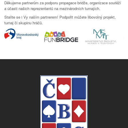
Děkujeme partnerům za podporu propagace bridže, organizace soutěží
a účasti našich reprezentantů na mezinárodních turnajích.
Staňte se i Vy naším partnerem! Podpořit můžete libovolný projekt,
turnaj či skupinu hráčů.