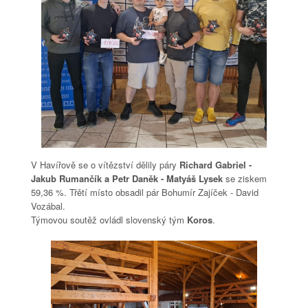
V Havířově se o vítězství dělily páry
Richard Gabriel -
Jakub Rumančík a Petr Daněk - Matyáš Lysek
se ziskem
59,36 %. Třětí místo obsadil pár Bohumír Zajíček - David
Vozábal.
Týmovou soutěž ovládl slovenský tým
Koros
.