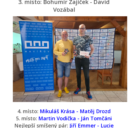
3. místo: Bohumír Zajíček - David
Vozábal
4. místo:
Mikuláš Krása - Matěj Drozd
5. místo:
Martin Vodička - Ján Tomčáni
Nejlepší smíšený pár:
Jiří Emmer - Lucie