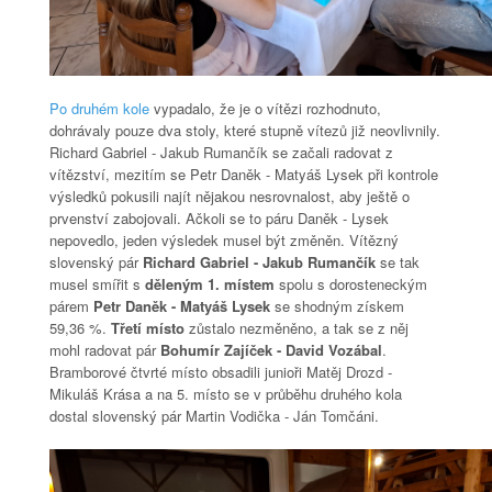
Po druhém kole
vypadalo, že je o vítězi rozhodnuto,
dohrávaly pouze dva stoly, které stupně vítezů již neovlivnily.
Richard Gabriel - Jakub Rumančík se začali radovat z
vítězství, mezitím se Petr Daněk - Matyáš Lysek při kontrole
výsledků pokusili najít nějakou nesrovnalost, aby ještě o
prvenství zabojovali. Ačkoli se to páru Daněk - Lysek
nepovedlo, jeden výsledek musel být změněn. Vítězný
slovenský pár
Richard Gabriel - Jakub Rumančík
se tak
musel smířit s
děleným 1. místem
spolu s dorosteneckým
párem
Petr Daněk - Matyáš Lysek
se shodným získem
59,36 %.
Třetí místo
zůstalo nezměněno, a tak se z něj
mohl radovat pár
Bohumír Zajíček - David Vozábal
.
Bramborové čtvrté místo obsadili junioři Matěj Drozd -
Mikuláš Krása a na 5. místo se v průběhu druhého kola
dostal slovenský pár Martin Vodička - Ján Tomčáni.