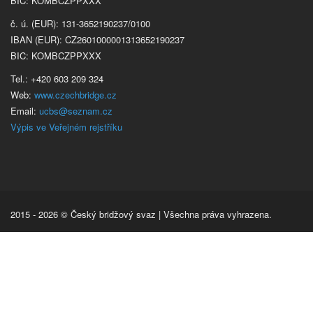
BIC: KOMBCZPPXXX
č. ú. (EUR): 131-3652190237/0100
IBAN (EUR): CZ2601000001313652190237
BIC: KOMBCZPPXXX
Tel.: +420 603 209 324
Web:
www.czechbridge.cz
Email:
ucbs@seznam.cz
Výpis ve Veřejném rejstříku
2015 - 2026 © Český bridžový svaz | Všechna práva vyhrazena.