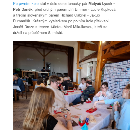
Po prvním kole
stál v čele dorostenecký pár
Matyáš Lysek -
Petr Daněk
, před druhým párem Jiří Emmer - Lucie Kupková
a třetím slovenským párem Richard Gabriel - Jakub
Rumančík. Krásným výsledkem po prvním kole překvapil
Jonáš Drozd s teprve 14letou Marií Mikulkovou, kteří se
drželi na průběžném 8. místě.