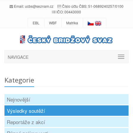
Email:
ucbs@seznam.cz
Číslo účtu ČBS: 51-0689240257/0100
IČO: 00443000
EBL
WBF
Matrika
NAVIGACE
Kategorie
Nejnovější
Výsledky soutěží
Reportáže z akcí