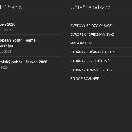
ní články
Užitečné odkazy
pen 2026
SVĚTOVÝ BRIDŽOVÝ SVAZ
nce 2026
EVROPSKÝ BRIDŽOVÝ SVAZ
ropean Youth Teams
MATRIKA ČBS
nships
nce 2026
STRÁNKY DUŠANA ŠLACHTY
STRÁNKY EVY FOŘTOVÉ
olský pohár - červen 2026
 2026
STRÁNKY TOMÁŠE FOŘTA
BRIDGE SCANNER