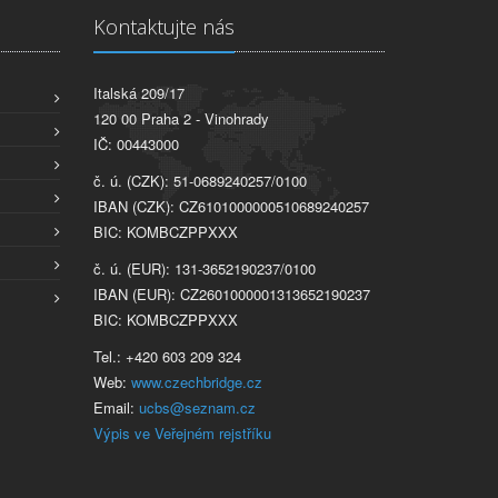
Kontaktujte nás
Italská 209/17
120 00 Praha 2 - Vinohrady
IČ: 00443000
č. ú. (CZK): 51-0689240257/0100
IBAN (CZK): CZ6101000000510689240257
BIC: KOMBCZPPXXX
č. ú. (EUR): 131-3652190237/0100
IBAN (EUR): CZ2601000001313652190237
BIC: KOMBCZPPXXX
Tel.: +420 603 209 324
Web:
www.czechbridge.cz
Email:
ucbs@seznam.cz
Výpis ve Veřejném rejstříku