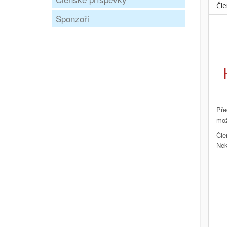
Čle
Sponzoři
Pře
mož
Čle
Nek