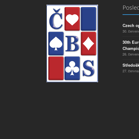
Posled
Czech o
30. červe
30th Eu
Champio
26. červe
Středošk
27. června