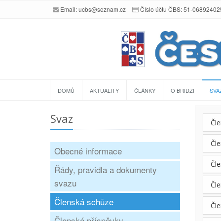
Email:
ucbs@seznam.cz
Číslo účtu ČBS: 51-0689240
DOMŮ
AKTUALITY
ČLÁNKY
O BRIDŽI
SVA
Svaz
Čle
Čle
Obecné informace
Čle
Řády, pravidla a dokumenty
svazu
Čle
Členská schůze
Čle
Členské příspěvky