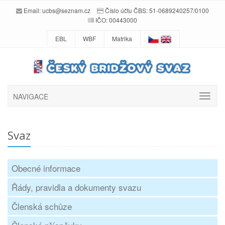
Email:
ucbs@seznam.cz
Číslo účtu ČBS: 51-0689240257/0100
IČO: 00443000
EBL
WBF
Matrika
NAVIGACE
Svaz
Obecné informace
Řády, pravidla a dokumenty svazu
Členská schůze