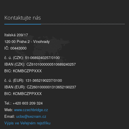
Kontaktujte nás
Italská 209/17
120 00 Praha 2 - Vinohrady
IČ: 00443000
č. ú. (CZK): 51-0689240257/0100
IBAN (CZK): CZ6101000000510689240257
BIC: KOMBCZPPXXX
č. ú. (EUR): 131-3652190237/0100
IBAN (EUR): CZ2601000001313652190237
BIC: KOMBCZPPXXX
Tel.: +420 603 209 324
Web:
www.czechbridge.cz
Email:
ucbs@seznam.cz
Výpis ve Veřejném rejstříku