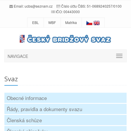
Email:
ucbs@seznam.cz
Číslo účtu ČBS: 51-0689240257/0100
IČO: 00443000
EBL
WBF
Matrika
NAVIGACE
Svaz
Obecné informace
Řády, pravidla a dokumenty svazu
Členská schůze