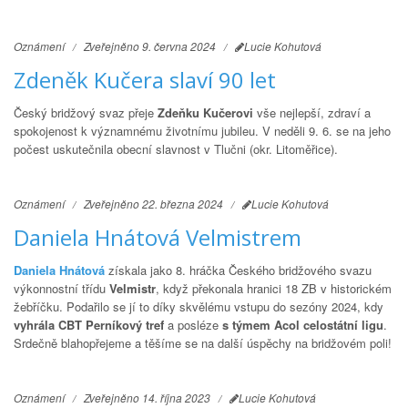
Oznámení
Zveřejněno 9. června 2024
Lucie Kohutová
Zdeněk Kučera slaví 90 let
Český bridžový svaz přeje
Zdeňku Kučerovi
vše nejlepší, zdraví a
spokojenost k významnému životnímu jubileu. V neděli 9. 6. se na jeho
počest uskutečnila obecní slavnost v Tlučni (okr. Litoměřice).
Oznámení
Zveřejněno 22. března 2024
Lucie Kohutová
Daniela Hnátová Velmistrem
Daniela Hnátová
získala jako 8. hráčka Českého bridžového svazu
výkonnostní třídu
Velmistr
, když překonala hranici 18 ZB v historickém
žebříčku. Podařilo se jí to díky skvělému vstupu do sezóny 2024, kdy
vyhrála CBT Perníkový tref
a posléze
s týmem Acol celostátní ligu
.
Srdečně blahopřejeme a těšíme se na další úspěchy na bridžovém poli!
Oznámení
Zveřejněno 14. října 2023
Lucie Kohutová