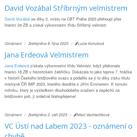
David Vozábal Stříbrným velmistrem
David Vozábal
se díky 2. místu na CBT Praha 2023 přehoupl přes
hranici 24 ZB a získal výkonnostní třídu Stříbrný velmistr.
Oznámení
Zveřejněno 8. října 2023
Lucie Kohutová
Jana Erdeová Velmistrem
Jana Erdeová
získala výkonnostní třídu Velmistr, když překonala
hranici 18 ZB v historickém žebříčku. Dokázala to jako teprve 7. hráčka
v historii Českého bridžového svazu a podařilo se jí to díky zisku titulu
mistryně ČR IMP 2023, kterého dosáhla s Jiřím Emmerem. K tomuto
milníku, který je výsledkem dlouhodobého snažení a úspěchů na
bridžovém poli, jí srdečně blahopřejeme!
Oznámení
Zveřejněno 2. září 2023
Nikol Vachtarčíková
VC Ústí nad Labem 2023 - oznámení o
chybě