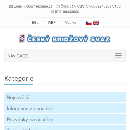
Email:
ucbs@seznam.cz
Číslo účtu ČBS: 51-0689240257/0100
IČO: 00443000
EBL
WBF
Matrika
NAVIGACE
Kategorie
Nejnovější
Informace ze soutěží
Pozvánky na soutěže