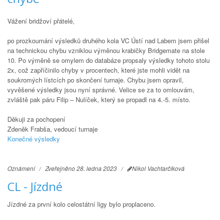
Vážení bridžoví přátelé,
po prozkoumání výsledků druhého kola VC Ústí nad Labem jsem přišel
na technickou chybu vzniklou výměnou krabičky Bridgemate na stole
10. Po výměně se omylem do databáze propsaly výsledky tohoto stolu
2x, což zapříčinilo chyby v procentech, které jste mohli vidět na
soukromých lístcích po skončení turnaje. Chybu jsem opravil,
vyvěšené výsledky jsou nyní správné. Velice se za to omlouvám,
zvláště pak páru Filip – Nulíček, který se propadl na 4.-5. místo.
Děkuji za pochopení
Zdeněk Frabša, vedoucí turnaje
Konečné výsledky
Oznámení
Zveřejněno 28. ledna 2023
Nikol Vachtarčíková
CL - Jízdné
Jízdné za první kolo celostátní ligy bylo proplaceno.