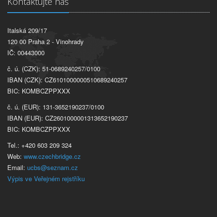
Kontaktujte nás
Italská 209/17
120 00 Praha 2 - Vinohrady
IČ: 00443000
č. ú. (CZK): 51-0689240257/0100
IBAN (CZK): CZ6101000000510689240257
BIC: KOMBCZPPXXX
č. ú. (EUR): 131-3652190237/0100
IBAN (EUR): CZ2601000001313652190237
BIC: KOMBCZPPXXX
Tel.: +420 603 209 324
Web:
www.czechbridge.cz
Email:
ucbs@seznam.cz
Výpis ve Veřejném rejstříku