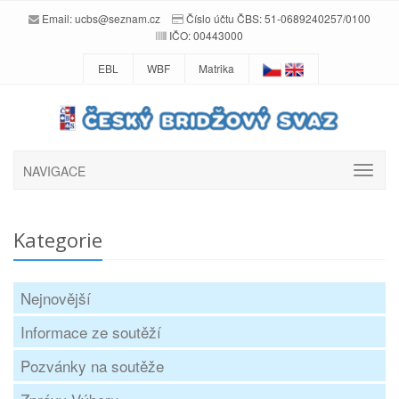
Email:
ucbs@seznam.cz
Číslo účtu ČBS: 51-0689240257/0100
IČO: 00443000
EBL
WBF
Matrika
NAVIGACE
Kategorie
Nejnovější
Informace ze soutěží
Pozvánky na soutěže