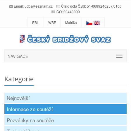
Email:
ucbs@seznam.cz
Číslo účtu ČBS: 51-0689240257/0100
IČO: 00443000
EBL
WBF
Matrika
NAVIGACE
Kategorie
Nejnovější
Informace ze soutěží
Pozvánky na soutěže