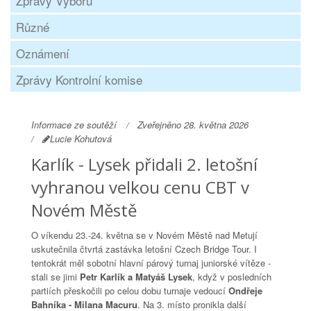
Zprávy Výboru
Různé
Oznámení
Zprávy Kontrolní komise
Informace ze soutěží
Zveřejněno 28. května 2026
Lucie Kohutová
Karlík - Lysek přidali 2. letošní
vyhranou velkou cenu CBT v
Novém Městě
O víkendu 23.-24. května se v Novém Městě nad Metují
uskutečnila čtvrtá zastávka letošní Czech Bridge Tour. I
tentokrát měl sobotní hlavní párový turnaj juniorské vítěze -
stali se jimi
Petr Karlík a Matyáš Lysek
, když v posledních
partiích přeskočili po celou dobu turnaje vedoucí
Ondřeje
Bahníka - Milana Macuru
. Na 3. místo pronikla další