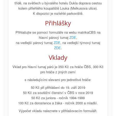
třídě, na světlech u bývalého hotelu Dukla doprava cestou
kolem přilehlého koupaliště Louka (Melkusova ulice).
K dispozici je rozlehlé parkoviště.
Přihlášky
Přihlašujte se pomocí formuláře na webu matrikaCBS na
hlavní párový turnaj
ZDE
,
na vedlejší párový turnaj
ZDE
, na vedlejší týmový turnaj
ZDE
.
Vklady
Vklad pro hlavní turnaj párů je 350 Kč za hráče ČBS, 300 Kč
pro hráče z jiných zemí
s následujícími slevami pro jednotlivé hráče:
50 Kč při přihlášení do 19. září 2019
50 Kč za soutěžní členství v ČBS v roce 2019
50 Kč za juniora - ročník 1994-1999
100 Kč za dorostence a žáka - ročník 2000 a mladší.
Výpočet vkladu naleznete v přihlašovacím formuláři.