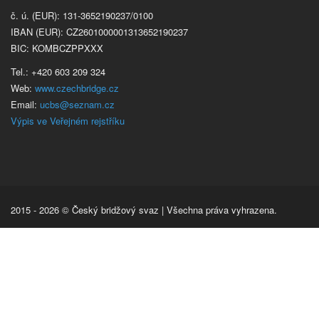
č. ú. (EUR): 131-3652190237/0100
IBAN (EUR): CZ2601000001313652190237
BIC: KOMBCZPPXXX
Tel.: +420 603 209 324
Web:
www.czechbridge.cz
Email:
ucbs@seznam.cz
Výpis ve Veřejném rejstříku
2015 - 2026 © Český bridžový svaz | Všechna práva vyhrazena.