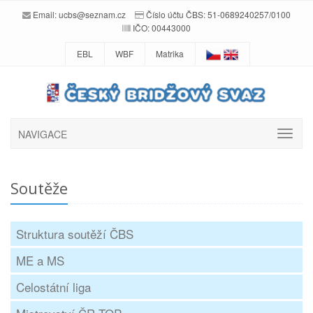
Email:
ucbs@seznam.cz
Číslo účtu ČBS: 51-0689240257/0100
IČO: 00443000
EBL
WBF
Matrika
NAVIGACE
Soutěže
Struktura soutěží ČBS
ME a MS
Celostátní liga