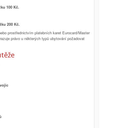
ážku 100 Kč.
ážku 200 Kč.
nebo prostřednictvím platebních karet Eurocard/Master
razuje právo u některých typů ubytování požadovat
těže
ů
vojic
ů