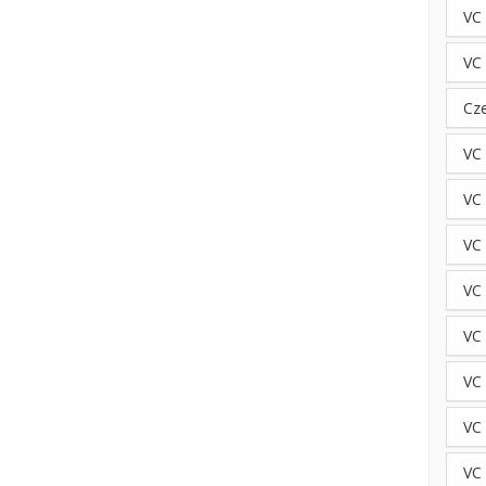
VC 
VC
Cz
VC
VC 
VC
VC
VC 
VC
VC
VC