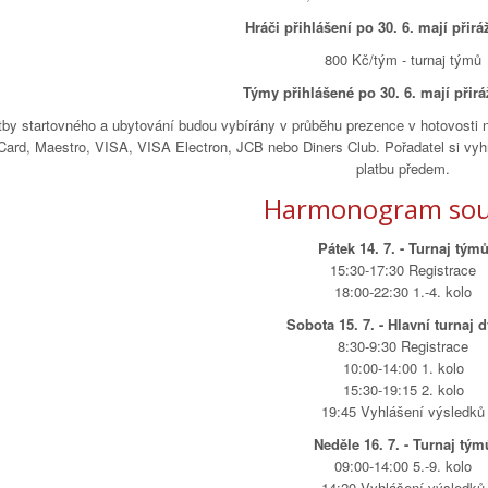
Hráči přihlášení po 30. 6. mají přir
800 Kč/tým - turnaj týmů
Týmy přihlášené po 30. 6. mají přir
tby startovného a ubytování budou vybírány v průběhu prezence v hotovosti 
Card, Maestro, VISA, VISA Electron, JCB nebo Diners Club. Pořadatel si vyh
platbu předem.
Harmonogram sou
Pátek 14. 7. - Turnaj tým
15:30-17:30 Registrace
18:00-22:30 1.-4. kolo
Sobota 15. 7. - Hlavní turnaj d
8:30-9:30 Registrace
10:00-14:00 1. kolo
15:30-19:15 2. kolo
19:45 Vyhlášení výsledků
Neděle 16. 7. - Turnaj tým
09:00-14:00 5.-9. kolo
14:20 Vyhlášení výsledků