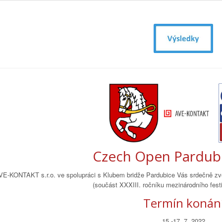
Czech Open Pardub
VE-KONTAKT s.r.o. ve spolupráci s Klubem bridže Pardubice Vás srdečně zve
(součást XXXIII. ročníku mezinárodního festi
Termín konán
15.-17. 7. 2022