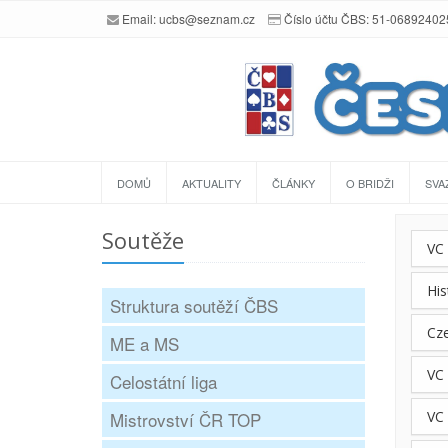
Email:
ucbs@seznam.cz
Číslo účtu ČBS: 51-0689240
DOMŮ
AKTUALITY
ČLÁNKY
O BRIDŽI
SVA
Soutěže
VC
His
Struktura soutěží ČBS
Cz
ME a MS
VC
Celostátní liga
Mistrovství ČR TOP
VC