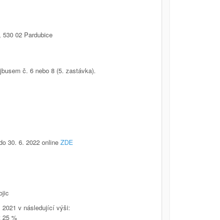
 530 02 Pardubice
jbusem č. 6 nebo 8 (5. zastávka).
do 30. 6. 2022 online
ZDE
ojic
 2021 v následující výši:
et 25 %