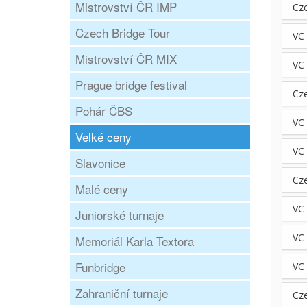
Mistrovství ČR IMP
Cz
Czech Bridge Tour
VC
Mistrovství ČR MIX
VC
Prague bridge festival
Cz
Pohár ČBS
VC
Velké ceny
VC
Slavonice
Cz
Malé ceny
VC
Juniorské turnaje
VC 
Memoriál Karla Textora
Funbridge
VC
Zahraniční turnaje
Cz