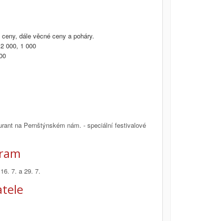
 ceny, dále věcné ceny a poháry.
 2 000, 1 000
00
rant na Pernštýnském nám. - speciální festivalové
gram
16. 7. a 29. 7.
tele