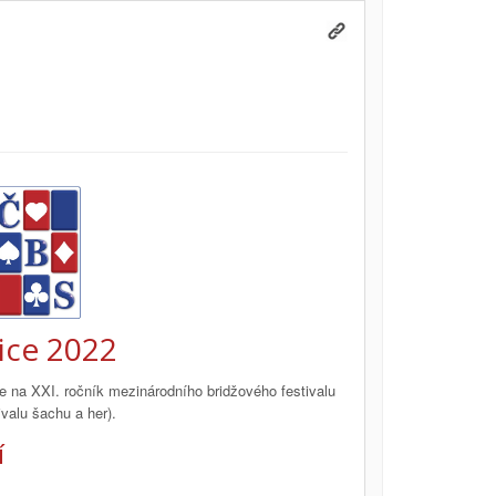
ice 2022
 na XXI. ročník mezinárodního bridžového festivalu
valu šachu a her).
í