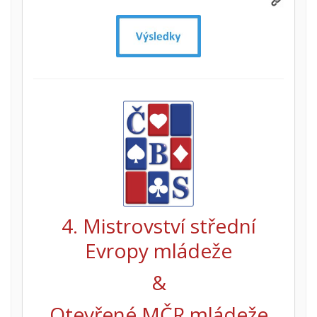
4. Mistrovství střední
Evropy mládeže
&
Otevřené MČR mládeže