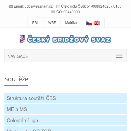
Email:
ucbs@seznam.cz
Číslo účtu ČBS: 51-0689240257/0100
IČO: 00443000
EBL
WBF
Matrika
NAVIGACE
Soutěže
Struktura soutěží ČBS
ME a MS
Celostátní liga