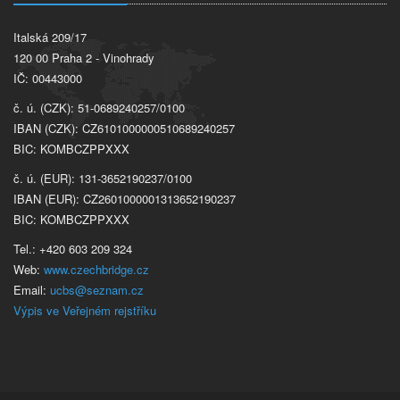
Italská 209/17
120 00 Praha 2 - Vinohrady
IČ: 00443000
č. ú. (CZK): 51-0689240257/0100
IBAN (CZK): CZ6101000000510689240257
BIC: KOMBCZPPXXX
č. ú. (EUR): 131-3652190237/0100
IBAN (EUR): CZ2601000001313652190237
BIC: KOMBCZPPXXX
Tel.: +420 603 209 324
Web:
www.czechbridge.cz
Email:
ucbs@seznam.cz
Výpis ve Veřejném rejstříku