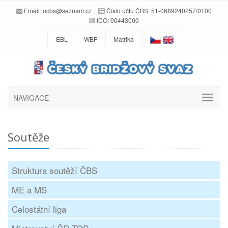
Email:
ucbs@seznam.cz
Číslo účtu ČBS: 51-0689240257/0100
IČO: 00443000
EBL
WBF
Matrika
NAVIGACE
Soutěže
Struktura soutěží ČBS
ME a MS
Celostátní liga