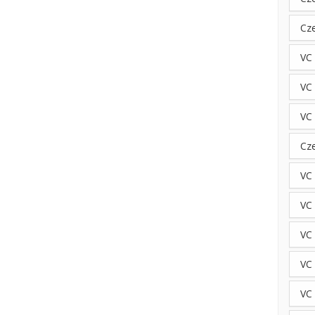
Cz
VC
VC 
VC
Cz
VC
VC 
VC
VC
VC 