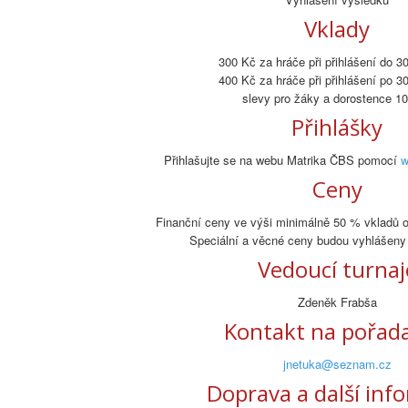
Vklady
300 Kč za hráče při přihlášení do 3
400 Kč za hráče při přihlášení po 3
slevy pro žáky a dorostence 1
Přihlášky
Přihlašujte se na webu Matrika ČBS pomocí
w
Ceny
Finanční ceny ve výši minimálně 50 % vkladů o
Speciální a věcné ceny budou vyhlášeny 
Vedoucí turnaj
Zdeněk Frabša
Kontakt na pořada
jnetuka@seznam.cz
Doprava a další inf