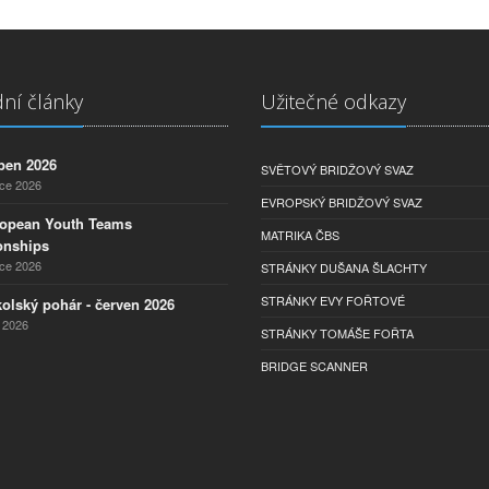
ní články
Užitečné odkazy
pen 2026
SVĚTOVÝ BRIDŽOVÝ SVAZ
nce 2026
EVROPSKÝ BRIDŽOVÝ SVAZ
ropean Youth Teams
MATRIKA ČBS
nships
nce 2026
STRÁNKY DUŠANA ŠLACHTY
STRÁNKY EVY FOŘTOVÉ
olský pohár - červen 2026
 2026
STRÁNKY TOMÁŠE FOŘTA
BRIDGE SCANNER