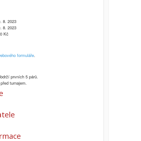
0. 8. 2023
0. 8. 2023
00 Kč
ebového formuláře
.
bdrží prvních 5 párů.
před turnajem.
e
tele
ormace