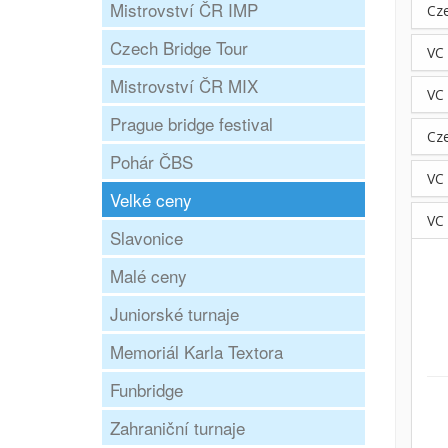
Mistrovství ČR IMP
Cz
Czech Bridge Tour
VC
Mistrovství ČR MIX
VC
Prague bridge festival
Cz
Pohár ČBS
VC
Velké ceny
VC
Slavonice
Malé ceny
Juniorské turnaje
Memoriál Karla Textora
Funbridge
Zahraniční turnaje