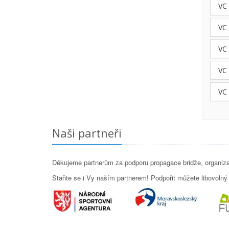
VC
VC
VC
VC
VC
Naši partneři
Děkujeme partnerům za podporu propagace bridže, organizac
Staňte se i Vy naším partnerem! Podpořit můžete libovolný p