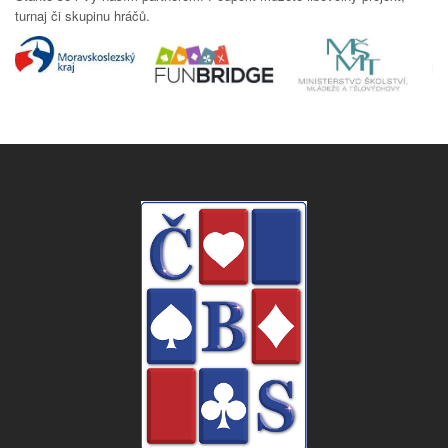
turnaj či skupinu hráčů.