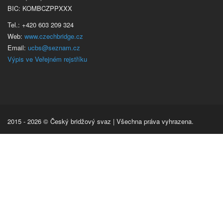
BIC: KOMBCZPPXXX
Tel.: +420 603 209 324
Web:
www.czechbridge.cz
Email:
ucbs@seznam.cz
Výpis ve Veřejném rejstříku
2015 - 2026 © Český bridžový svaz | Všechna práva vyhrazena.