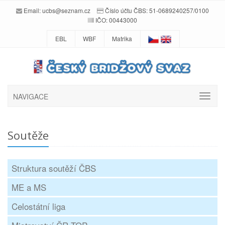
Email:
ucbs@seznam.cz
Číslo účtu ČBS: 51-0689240257/0100
IČO: 00443000
EBL
WBF
Matrika
NAVIGACE
Soutěže
Struktura soutěží ČBS
ME a MS
Celostátní liga