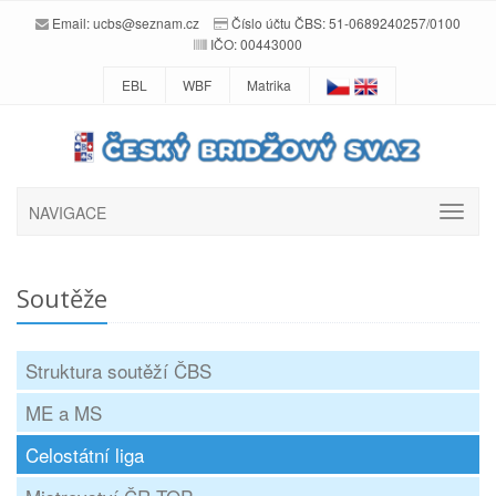
Email:
ucbs@seznam.cz
Číslo účtu ČBS: 51-0689240257/0100
IČO: 00443000
EBL
WBF
Matrika
NAVIGACE
Soutěže
Struktura soutěží ČBS
ME a MS
Celostátní liga