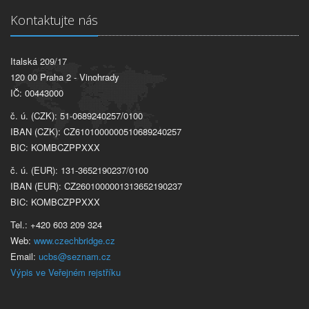
Kontaktujte nás
Italská 209/17
120 00 Praha 2 - Vinohrady
IČ: 00443000
č. ú. (CZK): 51-0689240257/0100
IBAN (CZK): CZ6101000000510689240257
BIC: KOMBCZPPXXX
č. ú. (EUR): 131-3652190237/0100
IBAN (EUR): CZ2601000001313652190237
BIC: KOMBCZPPXXX
Tel.: +420 603 209 324
Web:
www.czechbridge.cz
Email:
ucbs@seznam.cz
Výpis ve Veřejném rejstříku