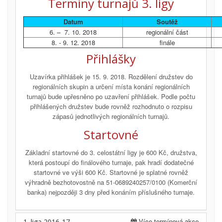
Termíny turnajů 3. ligy
Datum
Soutěž
6. – 7. 10. 2018
regionální část
8. - 9. 12. 2018
finále
Přihlášky
Uzavírka přihlášek je 15. 9. 2018. Rozdělení družstev do
regionálních skupin a určení místa konání regionálních
turnajů bude upřesněno po uzavření přihlášek. Podle počtu
přihlášených družstev bude rovněž rozhodnuto o rozpisu
zápasů jednotlivých regionálních turnajů.
Startovné
Základní startovné do 3. celostátní ligy je 600 Kč, družstva,
která postoupí do finálového turnaje, pak hradí dodatečné
startovné ve výši 600 Kč. Startovné je splatné rovněž
výhradně bezhotovostně na 51-0689240257/0100 (Komerční
banka) nejpozději 3 dny před konáním příslušného turnaje.
Více termínová akce
1. liga 2016-17