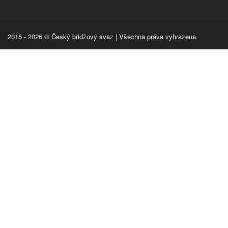
2015 - 2026 © Český bridžový svaz | Všechna práva vyhrazena.