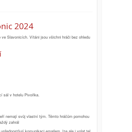
nic 2024
ve Slavonicích. Vítáni jsou všichni hráči bez ohledu
í
í sál v hotelu Pivoňka.
, kteří nemají svůj vlastní tým. Těmto hráčům pomohou
každý zahrál
 upřednostňují komunikaci emailem, lze ale i volat tel.