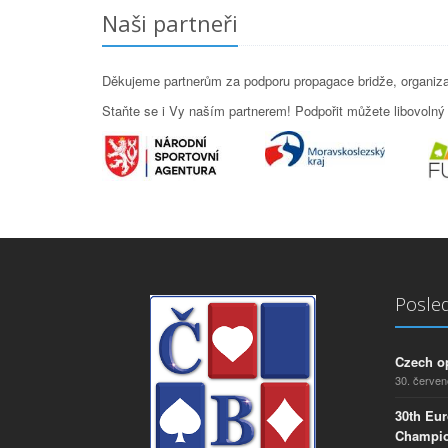
Naši partneři
Děkujeme partnerům za podporu propagace bridže, organizac
Staňte se i Vy naším partnerem! Podpořit můžete libovolný p
Posled
Czech o
30. červe
30th Eu
Champio