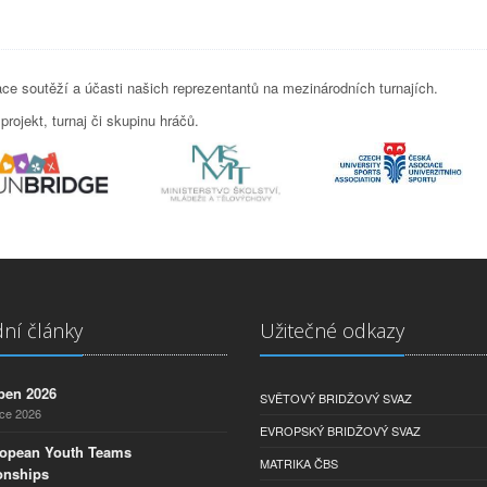
e soutěží a účasti našich reprezentantů na mezinárodních turnajích.
rojekt, turnaj či skupinu hráčů.
ní články
Užitečné odkazy
pen 2026
SVĚTOVÝ BRIDŽOVÝ SVAZ
nce 2026
EVROPSKÝ BRIDŽOVÝ SVAZ
ropean Youth Teams
MATRIKA ČBS
nships