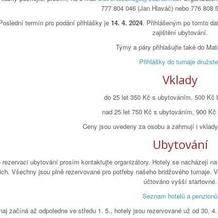
777 804 046 (Jan Hlaváč) nebo 776 808 5
Poslední termín pro podání přihlášky je
14. 4. 2024
. Přihlášeným po tomto da
zajištění ubytování.
Týmy a páry přihlašujte také do Ma
Přihlášky do turnaje družst
Vklady
do 25 let 350 Kč s ubytováním, 500 Kč 
nad 25 let 750 Kč s ubytováním, 900 Kč
Ceny jsou uvedeny za osobu a zahrnují i vklady
Ubytování
 rezervaci ubytování prosím kontaktujte organizátory. Hotely se nacházejí na
ich. Všechny jsou plně rezervované pro potřeby našeho bridžového turnaje. V 
účtováno vyšší startovné.
Seznam hotelů a penzionů
naj začíná až odpoledne ve středu 1. 5., hotely jsou rezervované už od 30. 4. pr