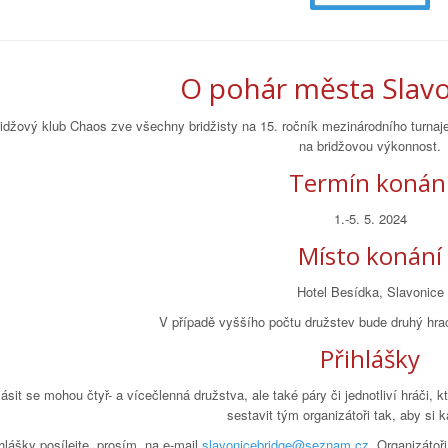
O pohár města Slavo
idžový klub Chaos zve všechny bridžisty na 15. ročník mezinárodního turnaje 
na bridžovou výkonnost.
Termín konán
1.-5. 5. 2024
Místo konání
Hotel Besídka, Slavonice
V případě vyššího počtu družstev bude druhý hrac
Přihlášky
lásit se mohou čtyř- a vícečlenná družstva, ale také páry či jednotliví hráči
sestavit tým organizátoři tak, aby si 
hlášky posílejte, prosím, na e-mail
slavonicebridge@seznam.cz
. Organizátoři