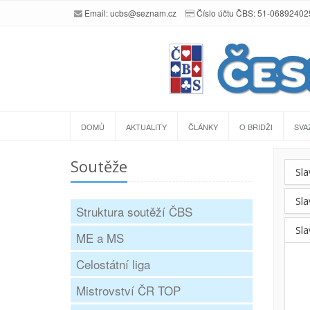
Email:
ucbs@seznam.cz
Číslo účtu ČBS: 51-0689240
DOMŮ
AKTUALITY
ČLÁNKY
O BRIDŽI
SVA
Soutěže
Sla
Sla
Struktura soutěží ČBS
Sla
ME a MS
Celostátní liga
Mistrovství ČR TOP