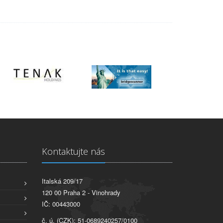
Kontaktujte nás
Italská 209/17
120 00 Praha 2 - Vinohrady
IČ: 00443000
č. ú. (CZK): 51-0689240257/0100