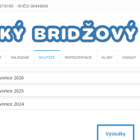
257/0100
IČO: 00443000
Z
KALENDÁŘ
SOUTĚŽE
REPREZENTACE
KLUBY
ODKAZY
vonice 2026
vonice 2025
vonice 2024