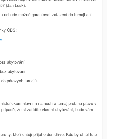
57 (Jan Lusk).
tu nebude možné garantovat zařazení do turnaji ani
triky ČBS:
ev
bez ubytování
 bez ubytování
 do párových turnajů.
 historickém hlavním náměstí a turnaj probíhá právě v
případě, že si zařídíte vlastní ubytování, bude vám
o ty, kteří chtějí přijet o den dříve. Kdo by chtěl tuto