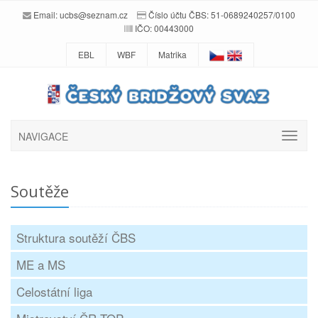
Email:
ucbs@seznam.cz
Číslo účtu ČBS: 51-0689240257/0100
IČO: 00443000
EBL
WBF
Matrika
NAVIGACE
Soutěže
Struktura soutěží ČBS
ME a MS
Celostátní liga