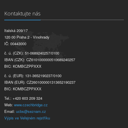
Kontaktujte nás
Italská 209/17
120 00 Praha 2 - Vinohrady
IČ: 00443000
č. ú. (CZK): 51-0689240257/0100
IBAN (CZK): CZ6101000000510689240257
BIC: KOMBCZPPXXX
č. ú. (EUR): 131-3652190237/0100
IBAN (EUR): CZ2601000001313652190237
BIC: KOMBCZPPXXX
Tel.: +420 603 209 324
Web:
www.czechbridge.cz
Email:
ucbs@seznam.cz
Výpis ve Veřejném rejstříku