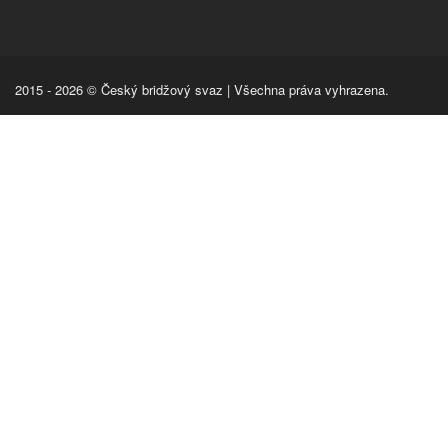
2015 - 2026 © Český bridžový svaz | Všechna práva vyhrazena.