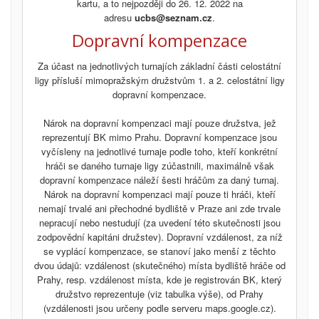
kartu, a to nejpozději do 26. 12. 2022 na
adresu
ucbs@seznam.cz
.
Dopravní kompenzace
Za účast na jednotlivých turnajích základní části celostátní
ligy přísluší mimopražským družstvům 1. a 2. celostátní ligy
dopravní kompenzace.
Nárok na dopravní kompenzaci mají pouze družstva, jež
reprezentují BK mimo Prahu. Dopravní kompenzace jsou
vyčísleny na jednotlivé turnaje podle toho, kteří konkrétní
hráči se daného turnaje ligy zúčastnili, maximálně však
dopravní kompenzace náleží šesti hráčům za daný turnaj.
Nárok na dopravní kompenzaci mají pouze ti hráči, kteří
nemají trvalé ani přechodné bydliště v Praze ani zde trvale
nepracují nebo nestudují (za uvedení této skutečnosti jsou
zodpovědní kapitáni družstev). Dopravní vzdálenost, za níž
se vyplácí kompenzace, se stanoví jako menší z těchto
dvou údajů: vzdálenost (skutečného) místa bydliště hráče od
Prahy, resp. vzdálenost místa, kde je registrován BK, který
družstvo reprezentuje (viz tabulka výše), od Prahy
(vzdálenosti jsou určeny podle serveru maps.google.cz).