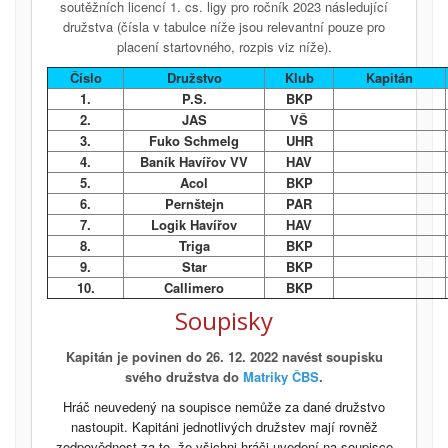
soutěžních licencí 1. cs. ligy pro ročník 2023 následující
družstva (čísla v tabulce níže jsou relevantní pouze pro
placení startovného, rozpis viz níže).
Číslo
Družstvo
Klub
Kapitán
1.
P.S.
BKP
2.
JAS
VŠ
3.
Fuko Schmelg
UHR
4.
Baník Havířov VV
HAV
5.
Acol
BKP
6.
Pernštejn
PAR
7.
Logik Havířov
HAV
8.
Triga
BKP
9.
Star
BKP
10.
Callimero
BKP
Soupisky
Kapitán je povinen do 26. 12. 2022 navést soupisku
svého družstva do
Matriky ČBS
.
Hráč neuvedený na soupisce nemůže za dané družstvo
nastoupit. Kapitáni jednotlivých družstev mají rovněž
zodpovědnost za to, že všichni hráči uvedení na soupisce