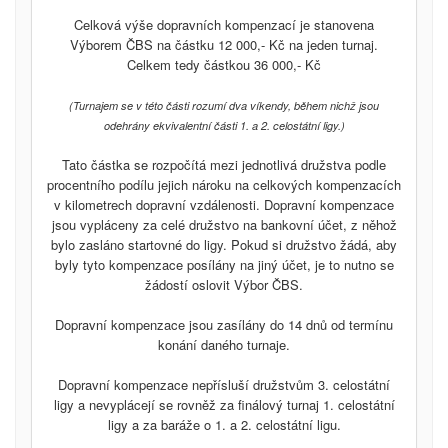
Celková výše dopravních kompenzací je stanovena
Výborem ČBS na částku 12 000,- Kč na jeden turnaj.
Celkem tedy částkou 36 000,- Kč
(Turnajem se v této části rozumí dva víkendy, během nichž jsou
odehrány ekvivalentní části 1. a 2. celostátní ligy.)
Tato částka se rozpočítá mezi jednotlivá družstva podle
procentního podílu jejich nároku na celkových kompenzacích
v kilometrech dopravní vzdálenosti. Dopravní kompenzace
jsou vypláceny za celé družstvo na bankovní účet, z něhož
bylo zasláno startovné do ligy. Pokud si družstvo žádá, aby
byly tyto kompenzace posílány na jiný účet, je to nutno se
žádostí oslovit Výbor ČBS.
Dopravní kompenzace jsou zasílány do 14 dnů od termínu
konání daného turnaje.
Dopravní kompenzace nepřísluší družstvům 3. celostátní
ligy a nevyplácejí se rovněž za finálový turnaj 1. celostátní
ligy a za baráže o 1. a 2. celostátní ligu.