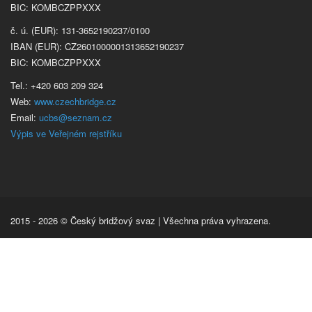
BIC: KOMBCZPPXXX
č. ú. (EUR): 131-3652190237/0100
IBAN (EUR): CZ2601000001313652190237
BIC: KOMBCZPPXXX
Tel.: +420 603 209 324
Web:
www.czechbridge.cz
Email:
ucbs@seznam.cz
Výpis ve Veřejném rejstříku
2015 - 2026 © Český bridžový svaz | Všechna práva vyhrazena.