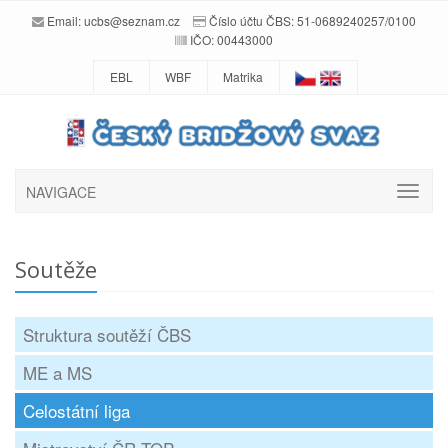
Email:
ucbs@seznam.cz
Číslo účtu ČBS: 51-0689240257/0100
IČO: 00443000
EBL
WBF
Matrika
NAVIGACE
Soutěže
Struktura soutěží ČBS
ME a MS
Celostátní liga