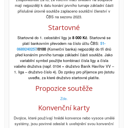
mají nejpozději k datu konání prvního turnaje základní části
příslušné úrovně soutěže zaplaceno soutěžní členství v
ČBS na sezonu 2023.
Startovné
Startovné do 1. celostátní ligy je
8 0
00 Kč
. Startovné se
platí bankovním převodem na číslo účtu ČBS:
51-
0689240257
/0100
(Komerční banka) nejpozději do tří dnů
před konáním prvního turnaje základní části soutěže. Jako
variabilní symbol použijte kombinaci čísla ligy a čísla
vašeho družstva (např. 0104 = družstvo Baník Havířov VV –
1. liga – družstvo číslo 4). Do zprávy pro příjemce pro jistotu
uveďte, za které družstvo startovné platíte.
Propozice soutěže
Zde.
Konvenční karty
Dvojice, které používají hnědé konvence nebo vysoce umělé
systémy, jsou povinné odeslat k uveřejnění svou konvenční