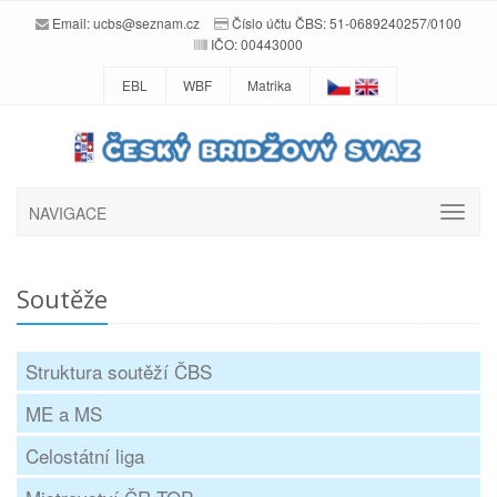
Email:
ucbs@seznam.cz
Číslo účtu ČBS: 51-0689240257/0100
IČO: 00443000
EBL
WBF
Matrika
NAVIGACE
Soutěže
Struktura soutěží ČBS
ME a MS
Celostátní liga