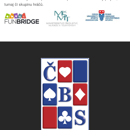
turnaj či skupinu hráčů.