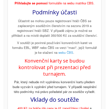
Přihlašujte se pomocí
formuláře na webu matrika CBS.
Podmínky účasti
Účastnit se mohou pouze registrovaní hráči ČBS se
zaplaceným soutěžním členstvím na sezonu 2019 a
registrovaní hráči SBZ. V případě zájmu je možné se
přihlásit a na místě doplatit 350/500 Kč za soutěžní členství.
V soutěži je povinné používání konvenčních karet ve
formátu EBL, WBF nebo ČBS ve verzi "maxi", jejíž formulář
je ke stažení na
webu ČBS
.
Konvenční karty se budou
kontrolovat při prezentaci před
turnajem.
Pár, který nebude mít vyplněnou konvenční kartu předem
bude vyzván k vyplnění před turnajem. V případě nesplnění
této podmínky má právo pořadatel pár ze soutěže vyřadit.
Vklady do soutěže
400 Kč za hráče (do ceny je již započítáno i finále)
s