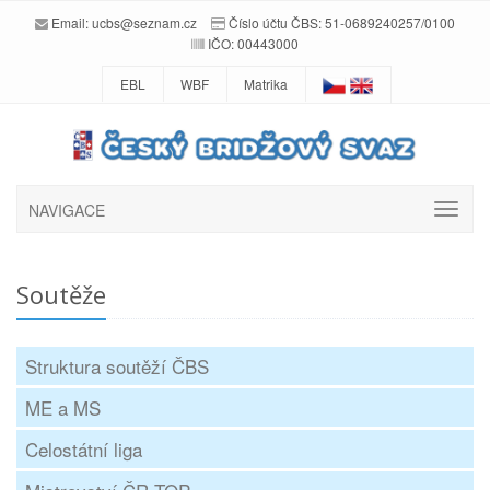
Email:
ucbs@seznam.cz
Číslo účtu ČBS: 51-0689240257/0100
IČO: 00443000
EBL
WBF
Matrika
NAVIGACE
Soutěže
Struktura soutěží ČBS
ME a MS
Celostátní liga