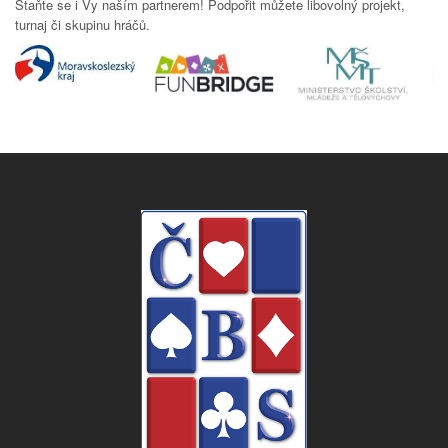
Staňte se i Vy naším partnerem! Podpořit můžete libovolný projekt,
turnaj či skupinu hráčů.