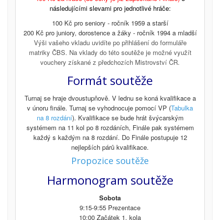
následujícími slevami pro jednotlivé hráče:
100 Kč pro seniory - ročník 1959 a starší
200 Kč pro juniory, dorostence a žáky - ročník 1994 a mladší
Výši vašeho vkladu uvidíte po přihlášení do formuláře
matriky ČBS. Na vklady do této soutěže je možné využít
vouchery získané z předchozích Mistrovství ČR.
Formát soutěže
Turnaj se hraje dvoustupňově. V lednu se koná kvalifikace a
v únoru finále. Turnaj se vyhodnocuje pomocí VP (
Tabulka
na 8 rozdání
). Kvalifikace se bude hrát švýcarským
systémem na 11 kol po 8 rozdáních, Finále pak systémem
každý s každým na 8 rozdání. Do Finále postupuje 12
nejlepších párů kvalifikace.
Propozice soutěže
Harmonogram soutěže
Sobota
9:15-9:55 Prezentace
10:00 Začátek 1. kola