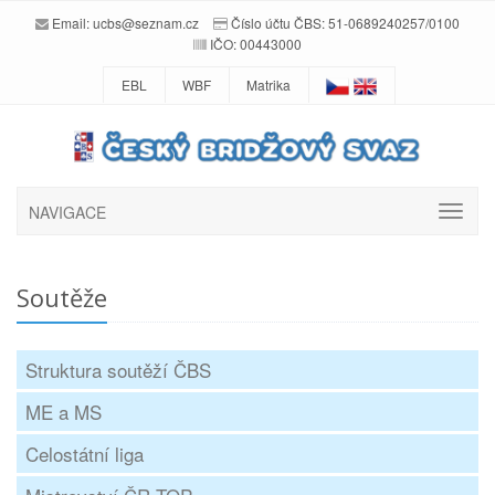
Email:
ucbs@seznam.cz
Číslo účtu ČBS: 51-0689240257/0100
IČO: 00443000
EBL
WBF
Matrika
NAVIGACE
Soutěže
Struktura soutěží ČBS
ME a MS
Celostátní liga