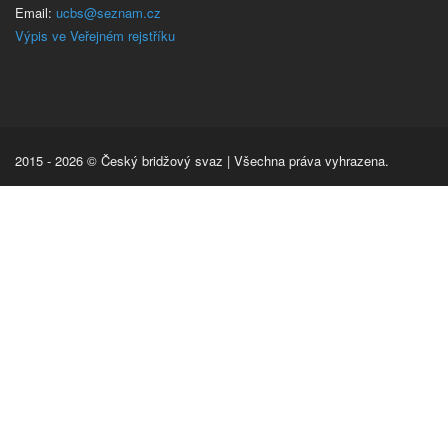
Email:
ucbs@seznam.cz
Výpis ve Veřejném rejstříku
2015 - 2026 © Český bridžový svaz | Všechna práva vyhrazena.