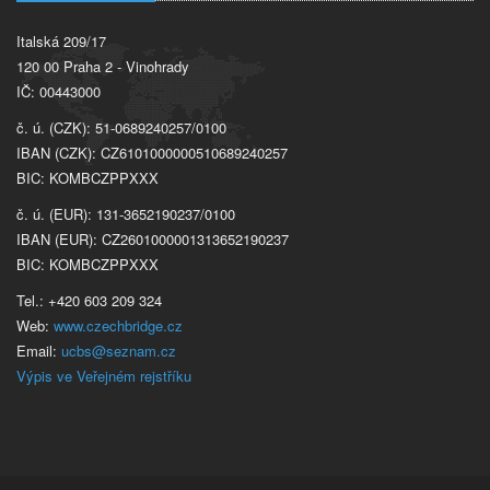
Italská 209/17
120 00 Praha 2 - Vinohrady
IČ: 00443000
č. ú. (CZK): 51-0689240257/0100
IBAN (CZK): CZ6101000000510689240257
BIC: KOMBCZPPXXX
č. ú. (EUR): 131-3652190237/0100
IBAN (EUR): CZ2601000001313652190237
BIC: KOMBCZPPXXX
Tel.: +420 603 209 324
Web:
www.czechbridge.cz
Email:
ucbs@seznam.cz
Výpis ve Veřejném rejstříku