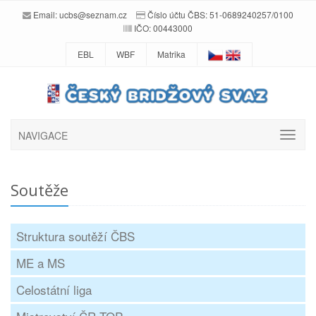
Email:
ucbs@seznam.cz
Číslo účtu ČBS: 51-0689240257/0100
IČO: 00443000
EBL
WBF
Matrika
NAVIGACE
Soutěže
Struktura soutěží ČBS
ME a MS
Celostátní liga