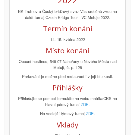
2022
BK Trutnov a Český bridžový svaz Vás srdečně zvou na
další turnaj Czech Bridge Tour - VC Metuje 2022.
Termín konání
14.-15. května 2022
Místo konání
Obecní hostinec, 549 07 Nahořany u Nového Města nad
Metují, č. p. 128
Parkování je možné před restaurací i v její blízkosti.
Přihlášky
Přihlašujte se pomocí formuláře na webu matrikaCBS na
hlavní párový turnaj
ZDE
.
Na vedlejší týmový turnaj
ZDE
.
Vklady