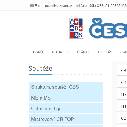
Email:
ucbs@seznam.cz
Číslo účtu ČBS: 51-0689240
DOMŮ
AKTUALITY
ČLÁNKY
O BRIDŽI
SVA
Soutěže
CB
CB
Struktura soutěží ČBS
His
ME a MS
His
Celostátní liga
Mistrovství ČR TOP
CB