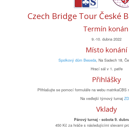
Czech Bridge Tour České B
Termín konán
9.-10. dubna 2022
Místo konání
Spolkový dům Beseda
, Na Sadech 18, Č
Hrací sál v 1. patře
Přihlášky
Přihlašujte se pomocí formuláře na webu matrikaCBS n
Na vedlejší týmový turnaj
Z
Vklady
Párový turnaj - sobota 9. dubn
450 Kč za hráče s následujícími slevami pro