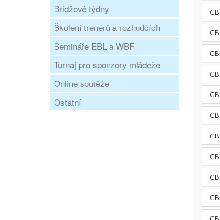
Bridžové týdny
CB
Školení trenérů a rozhodčích
CB
Semináře EBL a WBF
CB
Turnaj pro sponzory mládeže
CBT
Online soutěže
CB
Ostatní
CB
CB
CB
CB
CB
CB