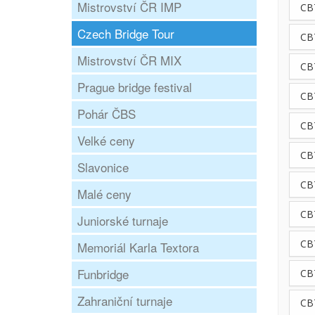
Mistrovství ČR IMP
CB
Czech Bridge Tour
CB
Mistrovství ČR MIX
CBT
Prague bridge festival
CB
Pohár ČBS
CB
Velké ceny
CB
Slavonice
CB
Malé ceny
CB
Juniorské turnaje
CBT
Memoriál Karla Textora
Funbridge
CB
Zahraniční turnaje
CB