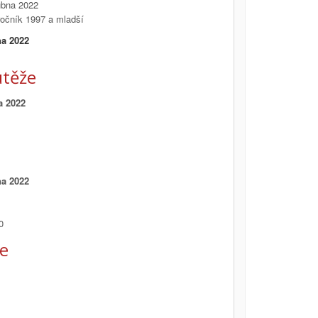
dubna 2022
 ročník 1997 a mladší
na 2022
těže
a 2022
na 2022
0
že