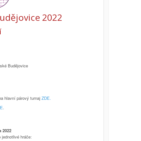
udějovice 2022
í
eské Budějovice
a hlavní párový turnaj
ZDE
.
DE
.
a 2022
 jednotlivé hráče: